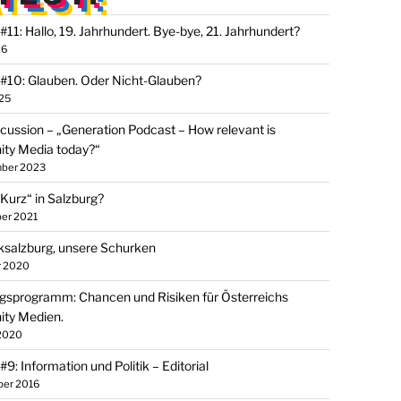
#11: Hallo, 19. Jahrhundert. Bye-bye, 21. Jahrhundert?
26
 #10: Glauben. Oder Nicht-Glauben?
025
scussion – „Generation Podcast – How relevant is
ty Media today?“
mber 2023
Kurz“ in Salzburg?
ber 2021
salzburg, unsere Schurken
r 2020
gsprogramm: Chancen und Risiken für Österreichs
ty Medien.
 2020
#9: Information und Politik – Editorial
ber 2016