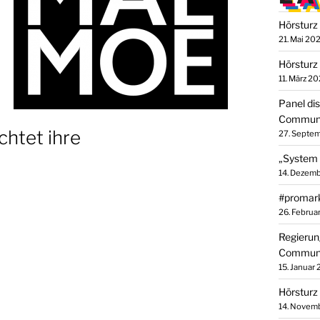
Hörsturz 
21. Mai 20
Hörsturz
11. März 2
Panel di
Communi
chtet ihre
27. Septe
„System 
14. Dezem
#promark
26. Februa
Regierun
Communi
15. Januar
Hörsturz 
14. Novem