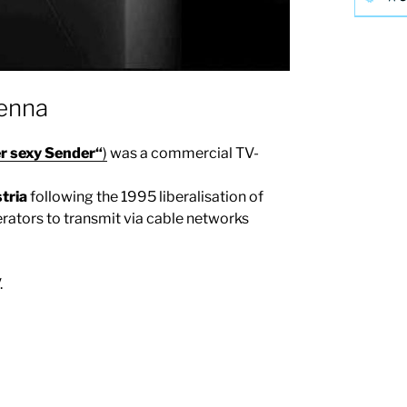
ienna
er sexy Sender“
)
was a commercial TV-
tria
following the 1995 liberalisation of
rators to transmit via cable networks
.