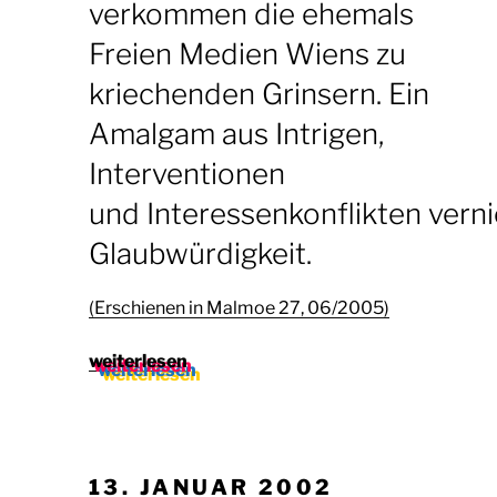
verkommen die ehemals
Freien Medien Wiens zu
kriechenden Grinsern. Ein
Amalgam aus Intrigen,
Interventionen
und Interessenkonflikten verni
Glaubwürdigkeit.
(Erschienen in Malmoe 27, 06/2005)
„„Red
weiterlesen
Heat
–
Green
Slime“
VERÖFFENTLICHT
13. JANUAR 2002
(Malmoe