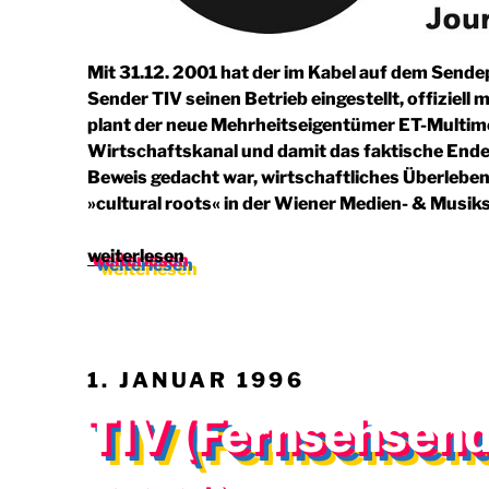
Mit 31.12. 2001 hat der im Kabel auf dem Send
Sender TIV seinen Betrieb eingestellt, offiziell m
plant der neue Mehrheitseigentümer ET-Multime
Wirtschaftskanal und damit das faktische Ende 
Beweis gedacht war, wirtschaftliches Überlebe
»cultural roots« in der Wiener Medien- & Musiks
„On
weiterlesen
Sale:
Ausverkauf
nach
Selbstdemontage
VERÖFFENTLICHT
1. JANUAR 1996
(skug
AM
2002)“
TIV (Fernsehsend