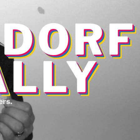
NDORF
ALLY
ers.