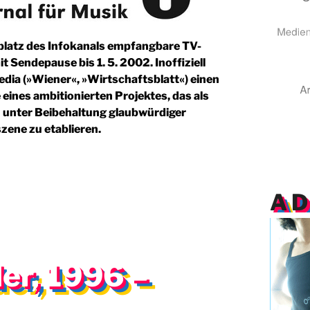
eplatz des Infokanals empfangbare TV-
it Sendepause bis 1. 5. 2002. Inoffiziell
dia (»Wiener«, »Wirtschaftsblatt«) einen
eines ambitionierten Projektes, das als
n unter Beibehaltung glaubwürdiger
zene zu etablieren.
A
er, 1996 –