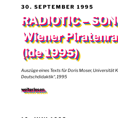
2001)“
VERÖFFENTLICHT
30. SEPTEMBER 1995
AM
RADIOTIC – SON
Wiener Piratenra
(ide 1995)
Auszüge eines Texts für Doris Moser, Universität K
Deutschdidaktik“, 1995
„RADIOTIC
weiterlesen
–
SONOPANIC
–
Die