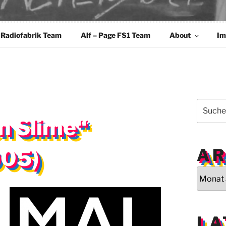
 Radiofabrik Team
Alf – Page FS1 Team
About
Im
Suchen
nach:
n Slime“
005)
AR
Archiv
LA