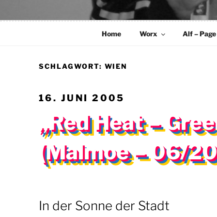
Home
Worx
Alf – Page
SCHLAGWORT:
WIEN
VERÖFFENTLICHT
16. JUNI 2005
AM
„Red Heat – Gree
(Malmoe – 06/2
In der Sonne der Stadt