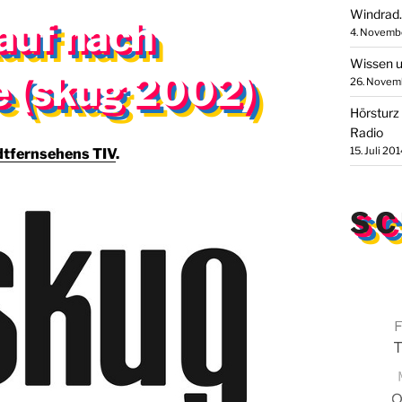
Windrad.
auf nach
4. Novemb
Wissen u
 (skug 2002)
26. Novem
Hörsturz
Radio
15. Juli 201
dtfernsehens TIV
.
S