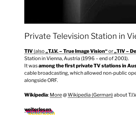
Private Television Station in V
TIV
(also
„T.I.V. – True Image Vision“
or
„TIV – D
Station in Vienna, Austria (1996 – end of 2001).
It was
among the first private TV stations in Aus
cable broadcasting, which allowed non-public ope
alongside ORF.
Wikipedia
:
More
@
Wikipedia (German)
about T.I.V
„TIV
weiterlesen
(Fernsehsender,
1996
–