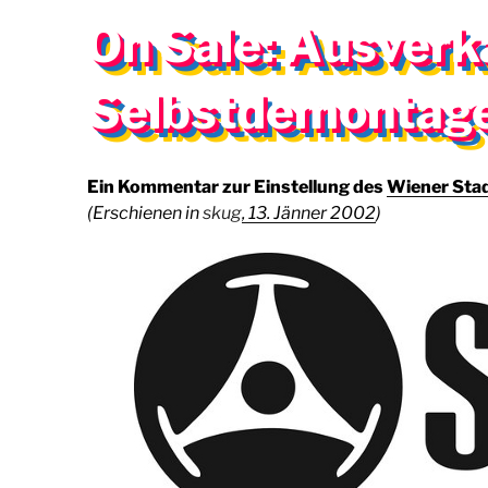
AM
–
On Sale: Ausverk
06/2005)“
Selbstdemontage
Ein Kommentar zur Einstellung des
Wiener Sta
(Erschienen in
skug
, 13. Jänner 2002
)