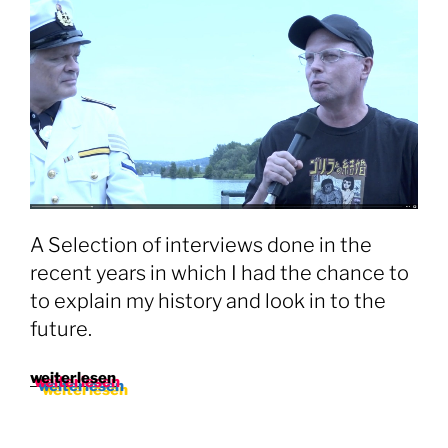
A Selection of interviews done in the
recent years in which I had the chance to
to explain my history and look in to the
future.
„Interviews“
weiterlesen