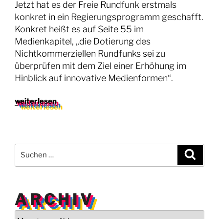
Jetzt hat es der Freie Rundfunk erstmals
konkret in ein Regierungsprogramm geschafft.
Konkret heißt es auf Seite 55 im
Medienkapitel, „die Dotierung des
Nichtkommerziellen Rundfunks sei zu
überprüfen mit dem Ziel einer Erhöhung im
Hinblick auf innovative Medienformen“.
„Regierungsprogramm:
weiterlesen
Chancen
und
Risiken
für
Suchen
Suche
Österreichs
nach:
Community
Medien.“
ARCHIV
Archiv