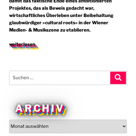
damit das faktische Ende eines ambitionierten
Projektes, das als Beweis gedacht war,
wirtschaftliches Überleben unter Beibehaltung
glaubwürdiger »cultural roots« in der Wiener
Medien- & Musikszene zu etablieren.
„On
weiterlesen
Sale:
Ausverkauf
nach
Selbstdemontage
Suchen
Suche
(skug
nach:
2002)“
ARCHIV
Archiv