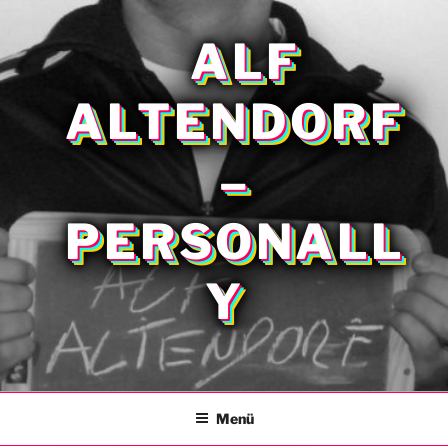
Zum
Inhalt
ALF
springen
ALTENDORF
–
PERSONALL
Y
Menü