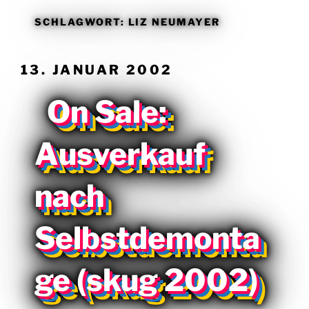
SCHLAGWORT:
LIZ NEUMAYER
VERÖFFENTLICHT
13. JANUAR 2002
AM
On Sale:
Ausverkauf
nach
Selbstdemonta
ge (skug 2002)