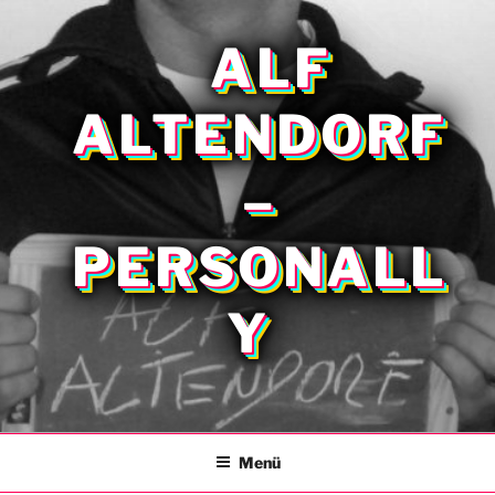
Zum
Inhalt
ALF
springen
ALTENDORF
–
PERSONALL
Y
Menü