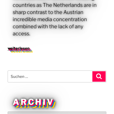
countries as The Netherlands are in
sharp contrast to the Austrian
incredible media concentration
combined with the lack of any
access.
„K4
weiterlesen
–
Vienna
City
Radio
Suchen
Suche
(1993
nach:
-1994)“
ARCHIV