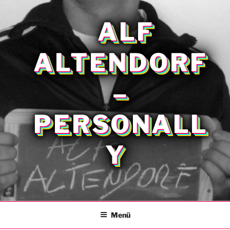
Zum
Inhalt
ALF
springen
ALTENDORF
–
PERSONALL
Y
Menü