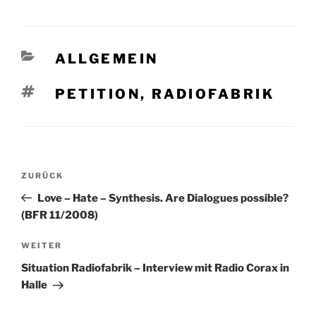
KATEGORIEN
ALLGEMEIN
SCHLAGWÖRTER
PETITION
,
RADIOFABRIK
Beitragsnavigation
Vorheriger
ZURÜCK
Beitrag
Love – Hate – Synthesis. Are Dialogues possible?
(BFR 11/2008)
Nächster
WEITER
Beitrag
Situation Radiofabrik – Interview mit Radio Corax in
Halle