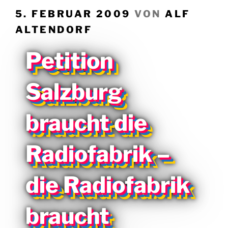
VERÖFFENTLICHT
5. FEBRUAR 2009
VON
ALF
AM
ALTENDORF
Petition
Salzburg
braucht die
Radiofabrik –
die Radiofabrik
braucht